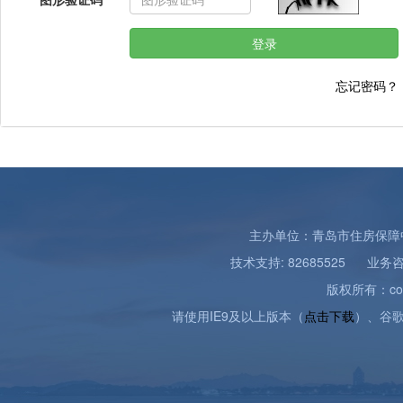
登录
忘记密码？
主办单位：青岛市住房保障
技术支持: 82685525 业务咨
版权所有：copyri
请使用IE9及以上版本（
点击下载
）、谷