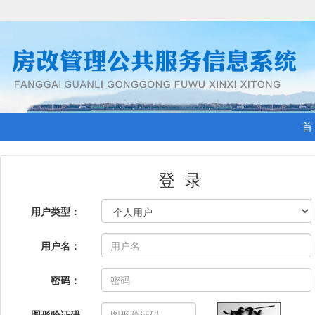
首
登 录
用户类型：
用户名：
密码：
图形验证码